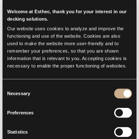
Heb je een vraag over Esthec Facade? Vul dan het formulier in en
wij nemen spoedig contact met je op.
Welcome at Esthec, thank you for your interest in our
Naam
decking solutions.
Our website uses cookies to analyze and improve the 
Bedrijf
(optioneel)
functioning and use of the website. Cookies are also 
Type
used to make the website more user-friendly and to 
remember your preferences, so that you are shown 
Land
information that is relevant to you. Accepting cookies is 
Contact mij via
necessary to enable the proper functioning of websites.
E-mail
Telefoon
Consent
E-mail
Necessary
Selection
Telefoon
Preferences
Toelichting, reden voor contact
(optioneel)
Statistics