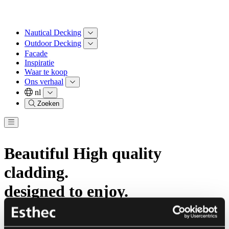
Nautical Decking
Outdoor Decking
Facade
Inspiratie
Waar te koop
Ons verhaal
nl
Zoeken
Beautiful High quality
cladding
.
designed to enjoy.
Contact met ons opnemen?