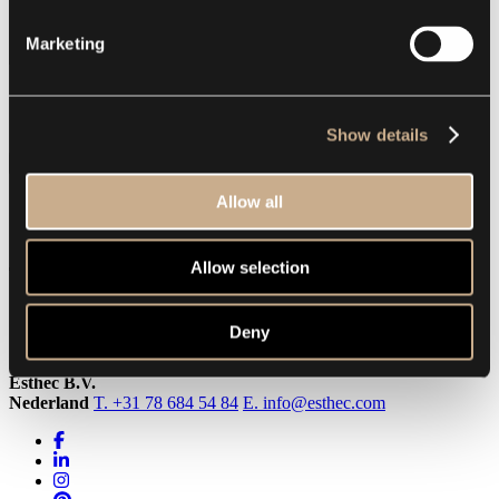
Marketing
AVG
Ik ga akkoord met de
Algemene Verordening
Gegevensbescherming
Show details
Verzenden
Allow all
Allow selection
The foundation for your future memories
Deny
Esthec B.V.
Nederland
T. +31 78 684 54 84
E. info@esthec.com