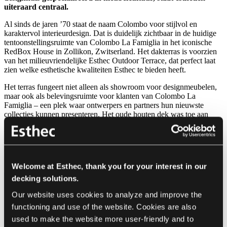
uiteraard centraal.
Al sinds de jaren ’70 staat de naam Colombo voor stijlvol en
karaktervol interieurdesign. Dat is duidelijk zichtbaar in de huidige
tentoonstellingsruimte van Colombo La Famiglia in het iconische
RedBox House in Zollikon, Zwitserland. Het dakterras is voorzien
van het milieuvriendelijke Esthec Outdoor Terrace, dat perfect laat
zien welke esthetische kwaliteiten Esthec te bieden heeft.
Het terras fungeert niet alleen als showroom voor designmeubelen,
maar ook als belevingsruimte voor klanten van Colombo La
Famiglia – een plek waar ontwerpers en partners hun nieuwste
collecties kunnen presenteren. Het oude houten dek was toe aan
vervanging. De keuze viel op het stijlvolle Esthec Outdoor Terrace,
vanwege de uitstekende scores op het gebied van zowel design als
duurzaamheid. Een logische vervanger van traditioneel hout.
Colombo La Famiglia en Esthec versterken elkaar op natuurlijke
wijze in het RedBox House.
Welcome at Esthec, thank you for your interest in our
decking solutions.
Our website uses cookies to analyze and improve the 
functioning and use of the website. Cookies are also 
used to make the website more user-friendly and to 